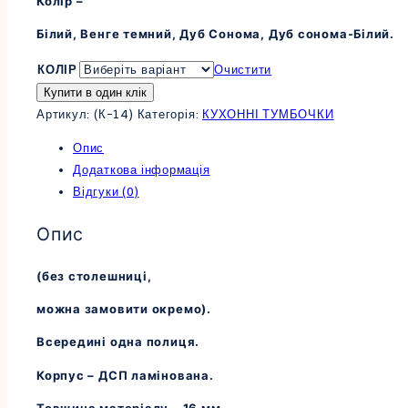
Колір –
Білий, Венге темний, Дуб Сонома, Дуб сонома-Білий.
КОЛІР
Очистити
Купити в один клік
Артикул:
(К-14)
Категорія:
КУХОННІ ТУМБОЧКИ
Опис
Додаткова інформація
Відгуки (0)
Опис
(без столешниці,
можна замовити окремо).
Всередині одна полиця.
Корпус – ДСП ламінована.
Товщина матеріалу – 16 мм.