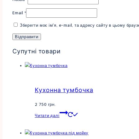
Email
*
Зберегти моє ім'я, e-mail, та адресу сайту в цьому брау
Супутні товари
Кухонна тумбочка
2 750
грн.
Цей
Читати далі
товар
має
кілька