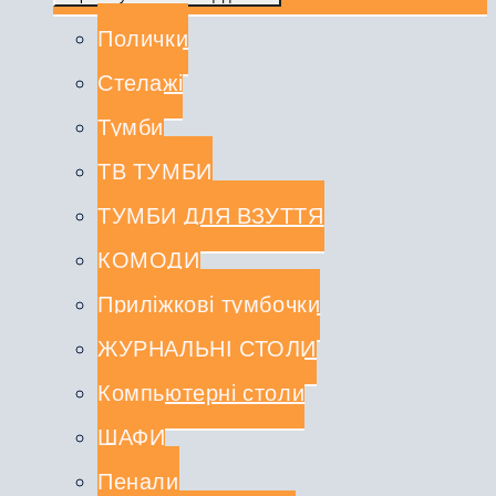
Полички
Стелажі
Тумби
ТВ ТУМБИ
ТУМБИ ДЛЯ ВЗУТТЯ
КОМОДИ
Приліжкові тумбочки
ЖУРНАЛЬНІ СТОЛИ
Компьютерні столи
ШАФИ
Пенали