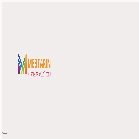
Перейти
до
вмісту