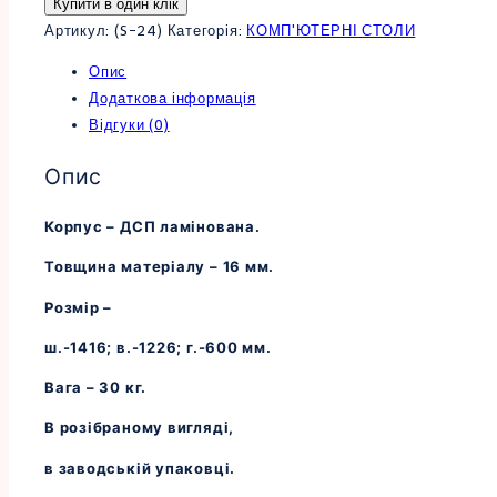
Купити в один клік
Артикул:
(S-24)
Категорія:
КОМП'ЮТЕРНІ СТОЛИ
Опис
Додаткова інформація
Відгуки (0)
Опис
Корпус – ДСП ламінована.
Товщина матеріалу – 16 мм.
Розмір –
ш.-1416; в.-1226; г.-600 мм.
Вага – 30 кг.
В розібраному вигляді,
в заводській упаковці.