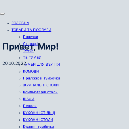
Перейти
до
вмісту
ГОЛОВНА
ТОВАРИ ТА ПОСЛУГИ
Полички
Привет, Мир!
Стелажі
Тумби
ТВ ТУМБИ
20.10.2022
ТУМБИ ДЛЯ ВЗУТТЯ
КОМОДИ
Приліжкові тумбочки
ЖУРНАЛЬНІ СТОЛИ
Компьютерні столи
ШАФИ
Пенали
КУХОННІ СТІЛЬЦІ
КУХОННІ СТОЛИ
Кухонні тумбочки