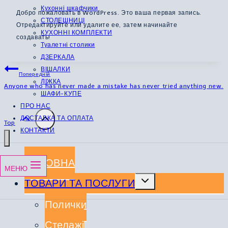
Кухонні шкафчики
Добро пожаловать в WordPress. Это ваша первая запись.
СТОЛЕШНИЦІ
Отредактируйте или удалите ее, затем начинайте
КУХОННІ КОМПЛЕКТИ
создавать!
Туалетні столики
ДЗЕРКАЛА
Навігація
ВІШАЛКИ
Попередній
ЛІЖКА
Anyone who has never made a mistake has never tried anything new.
записів
ШАФИ-КУПЕ
ПРО НАС
ДОСТАВКА ТА ОПЛАТА
Top
КОНТАКТИ
ГОЛОВНА
МЕНЮ
Перемкнути
ТОВАРИ ТА ПОСЛУГИ
меню
нащадка
Полички
Стелажі