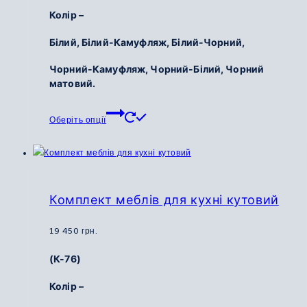
Колір –
Білий, Білий-Камуфляж, Білий-Чорний,
Чорний-Камуфляж, Чорний-Білий, Чорний
матовий.
Цей
Оберіть опції
товар
має
кілька
варіантів.
Параметри
Комплект меблів для кухні кутовий
можна
вибрати
19 450
грн.
на
(К-76)
сторінці
товару
Колір –