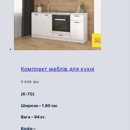
на
сторінці
товару
Комплект меблів для кухні
9 600
грн.
(К-70)
Ширина – 1.80 см.
Вага – 94 кг.
Колір –