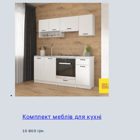
має
кілька
варіантів.
Параметри
можна
вибрати
на
сторінці
товару
Комплект меблів для кухні
10 800
грн.