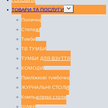
ГОЛОВНА
Перемкнути
ТОВАРИ ТА ПОСЛУГИ
меню
нащадка
Полички
Стелажі
Тумби
ТВ ТУМБИ
ТУМБИ ДЛЯ ВЗУТТЯ
КОМОДИ
Приліжкові тумбочки
ЖУРНАЛЬНІ СТОЛИ
Компьютерні столи
ШАФИ