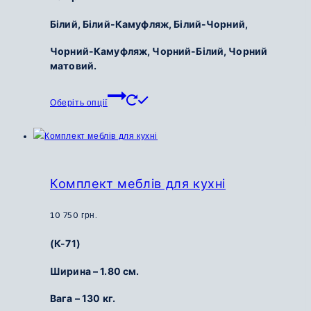
Білий, Білий-Камуфляж, Білий-Чорний,
Чорний-Камуфляж, Чорний-Білий, Чорний
матовий.
Цей
Оберіть опції
товар
має
кілька
варіантів.
Параметри
Комплект меблів для кухні
можна
вибрати
10 750
грн.
на
(К-71)
сторінці
товару
Ширина – 1.80 см.
Вага – 130 кг.