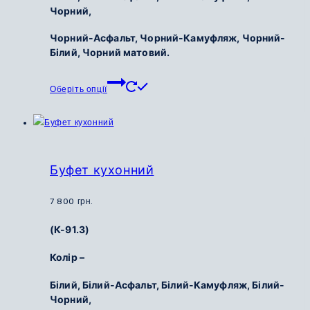
Чорний,
Чорний-Асфальт,
Чорний-Камуфляж,
Чорний-
Білий,
Чорний матовий.
Цей
Оберіть опції
товар
має
кілька
варіантів.
Параметри
Буфет кухонний
можна
вибрати
7 800
грн.
на
(К-91.3)
сторінці
товару
Колір –
Білий,
Білий-Асфальт,
Білий-Камуфляж,
Білий-
Чорний,