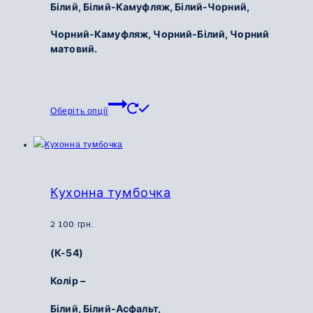
Білий, Білий-Камуфляж, Білий-Чорний,
Чорний-Камуфляж, Чорний-Білий, Чорний
матовий.
Цей
Оберіть опції
товар
має
кілька
варіантів.
Параметри
Кухонна тумбочка
можна
вибрати
2 100
грн.
на
(К-54)
сторінці
товару
Колір –
Білий, Білий-Асфальт,