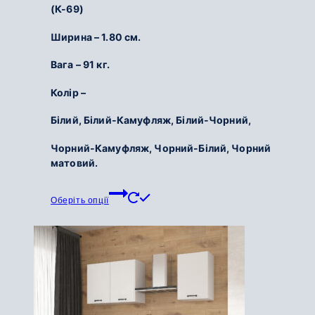
(К-69)
Ширина – 1.80 см.
Вага – 91 кг.
Колір –
Білий, Білий-Камуфляж, Білий-Чорний,
Чорний-Камуфляж, Чорний-Білий, Чорний
матовий.
Цей
Оберіть опції
товар
має
кілька
варіантів.
Параметри
можна
вибрати