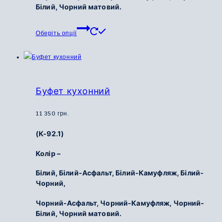
Білий,
Чорний матовий.
Цей
Оберіть опції
товар
має
кілька
варіантів.
Параметри
Буфет кухонний
можна
вибрати
11 350
грн.
на
(К-92.1)
сторінці
товару
Колір –
Білий,
Білий-Асфальт,
Білий-Камуфляж,
Білий-
Чорний,
Чорний-Асфальт,
Чорний-Камуфляж,
Чорний-
Білий,
Чорний матовий.