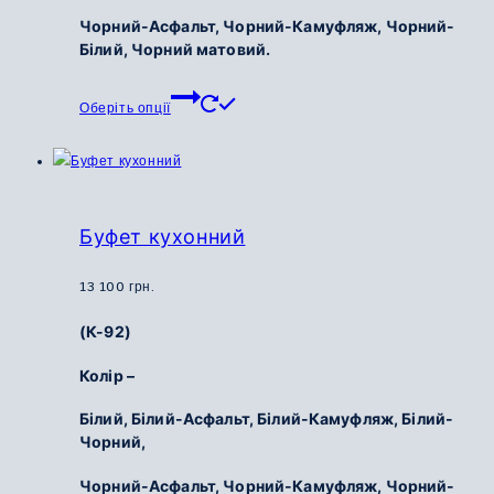
Чорний-Асфальт,
Чорний-Камуфляж,
Чорний-
Білий,
Чорний матовий.
Цей
Оберіть опції
товар
має
кілька
варіантів.
Параметри
Буфет кухонний
можна
вибрати
13 100
грн.
на
(К-92)
сторінці
товару
Колір –
Білий,
Білий-Асфальт,
Білий-Камуфляж,
Білий-
Чорний,
Чорний-Асфальт,
Чорний-Камуфляж,
Чорний-