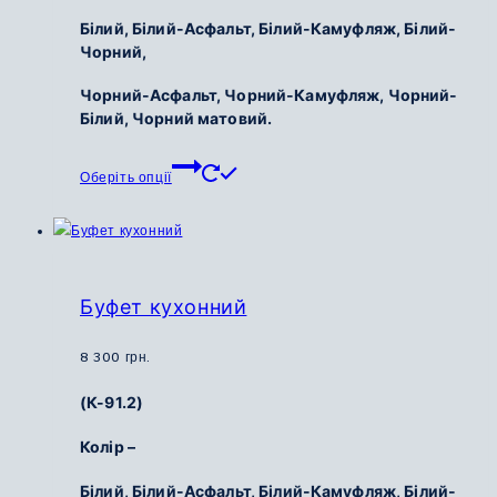
Білий,
Білий-Асфальт,
Білий-Камуфляж,
Білий-
Чорний,
Чорний-Асфальт,
Чорний-Камуфляж,
Чорний-
Білий,
Чорний матовий.
Цей
Оберіть опції
товар
має
кілька
варіантів.
Параметри
Буфет кухонний
можна
вибрати
8 300
грн.
на
(К-91.2)
сторінці
товару
Колір –
Білий,
Білий-Асфальт,
Білий-Камуфляж,
Білий-