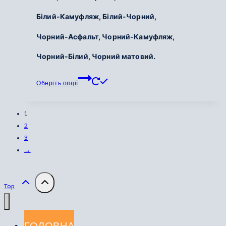
Білий-Камуфляж, Білий-Чорний,
Чорний-Асфальт, Чорний-Камуфляж,
Чорний-Білий, Чорний матовий.
Цей
Оберіть опції
товар
має
кілька
1
варіантів.
2
Параметри
3
можна
→
вибрати
на
сторінці
Top
товару