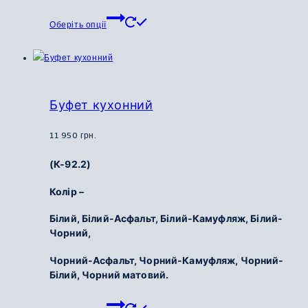
Цей
Оберіть опції
товар
має
кілька
варіантів.
Параметри
Буфет кухонний
можна
вибрати
11 950
грн.
на
(К-92.2)
сторінці
товару
Колір –
Білий,
Білий-Асфальт,
Білий-Камуфляж,
Білий-
Чорний,
Чорний-Асфальт,
Чорний-Камуфляж,
Чорний-
Білий,
Чорний матовий.
Цей