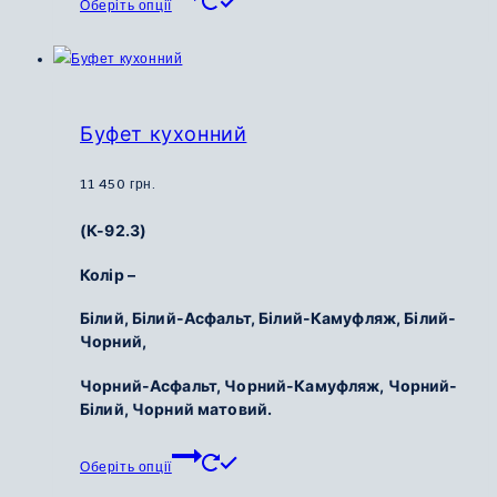
Оберіть опції
товар
має
кілька
варіантів.
Параметри
Буфет кухонний
можна
вибрати
11 450
грн.
на
(К-92.3)
сторінці
товару
Колір –
Білий,
Білий-Асфальт,
Білий-Камуфляж,
Білий-
Чорний,
Чорний-Асфальт,
Чорний-Камуфляж,
Чорний-
Білий,
Чорний матовий.
Цей
Оберіть опції
товар