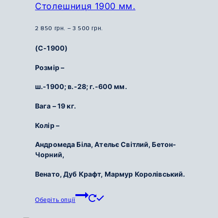
Параметри
Столешниця 1900 мм.
можна
вибрати
Діапазон
2 850
грн.
–
3 500
грн.
на
цін:
(С-1900)
сторінці
від
товару
2
Розмір –
850
ш.-1900; в.-28; г.-600 мм.
грн.
до
Вага – 19 кг.
3
500
Колір –
грн.
Андромеда Біла, Ательє Світлий, Бетон-
Чорний,
Венато, Дуб Крафт, Мармур Королівський.
Цей
Оберіть опції
товар
має