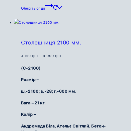
Цей
Оберіть опції
товар
має
кілька
варіантів.
Параметри
Столешниця 2100 мм.
можна
вибрати
Діапазон
3 150
грн.
–
4 000
грн.
на
цін:
(С-2100)
сторінці
від
товару
3
Розмір –
150
ш.-2100; в.-28; г.-600 мм.
грн.
до
Вага – 21 кг.
4
000
Колір –
грн.
Андромеда Біла, Ательє Світлий, Бетон-