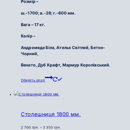
Розмір –
550
ш.-1700; в.-28; г.-600 мм.
грн.
до
Вага – 17 кг.
3
150
Колір –
грн.
Андромеда Біла, Ательє Світлий, Бетон-
Чорний,
Венато, Дуб Крафт, Мармур Королівський.
Цей
Оберіть опції
товар
має
кілька
варіантів.
Параметри
Столешниця 1800 мм.
можна
вибрати
Діапазон
2 700
грн.
–
3 350
грн.