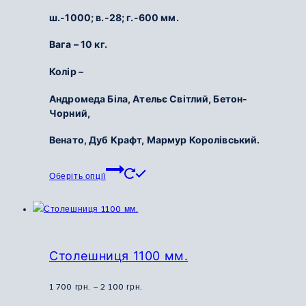
ш.-1000; в.-28; г.-600 мм.
грн.
до
Вага – 10 кг.
1
900
Колір –
грн.
Андромеда Біла, Ательє Світлий, Бетон-
Чорний,
Венато, Дуб Крафт, Мармур Королівський.
Цей
Оберіть опції
товар
має
кілька
варіантів.
Параметри
Столешниця 1100 мм.
можна
вибрати
Діапазон
1 700
грн.
–
2 100
грн.
на
цін: