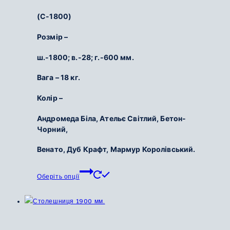
на
цін:
(С-1800)
сторінці
від
товару
2
Розмір –
700
ш.-1800; в.-28; г.-600 мм.
грн.
до
Вага – 18 кг.
3
350
Колір –
грн.
Андромеда Біла, Ательє Світлий, Бетон-
Чорний,
Венато, Дуб Крафт, Мармур Королівський.
Цей
Оберіть опції
товар
має
кілька
варіантів.