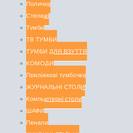
Полички
Стелажі
Тумби
ТВ ТУМБИ
ТУМБИ ДЛЯ ВЗУТТЯ
КОМОДИ
Приліжкові тумбочки
ЖУРНАЛЬНІ СТОЛИ
Компьютерні столи
ШАФИ
Пенали