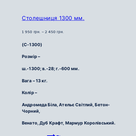
кілька
варіантів.
Параметри
Столешниця 1300 мм.
можна
вибрати
Діапазон
1 950
грн.
–
2 450
грн.
на
цін:
(С-1300)
сторінці
від
товару
1
Розмір –
950
ш.-1300; в.-28; г.-600 мм.
грн.
до
Вага – 13 кг.
2
450
Колір –
грн.
Андромеда Біла, Ательє Світлий, Бетон-
Чорний,
Венато, Дуб Крафт, Мармур Королівський.
Цей