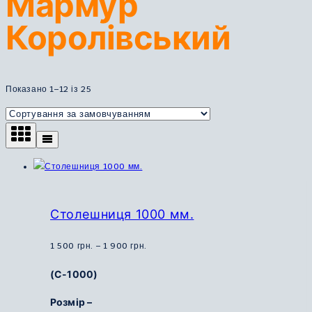
Мармур
Королівський
Показано 1–12 із 25
Столешниця 1000 мм.
Діапазон
1 500
грн.
–
1 900
грн.
цін:
(С-1000)
від
1
Розмір –
500