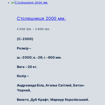
кілька
варіантів.
Параметри
Столешниця 2000 мм.
можна
вибрати
Діапазон
3 000
грн.
–
3 800
грн.
на
цін:
(С-2000)
сторінці
від
товару
3
Розмір –
000
ш.-2000; в.-28; г.-600 мм.
грн.
до
Вага – 20 кг.
3
800
Колір –
грн.
Андромеда Біла, Ательє Світлий, Бетон-
Чорний,
Венато, Дуб Крафт, Мармур Королівський.