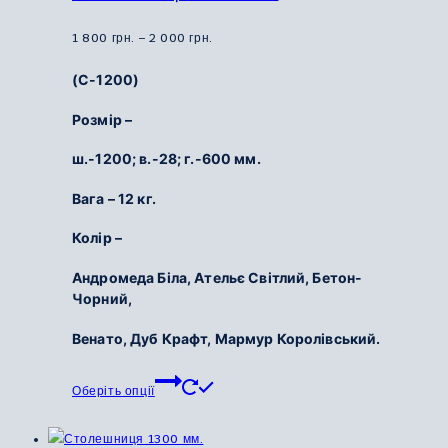
можна
вибрати
Діапазон
1 800
грн.
–
2 000
грн.
на
цін:
(С-1200)
сторінці
від
товару
1
Розмір –
800
ш.-1200; в.-28; г.-600 мм.
грн.
до
Вага – 12 кг.
2
000
Колір –
грн.
Андромеда Біла, Ательє Світлий, Бетон-
Чорний,
Венато, Дуб Крафт, Мармур Королівський.
Цей
Оберіть опції
товар
має