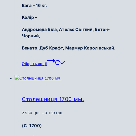
до
Вага – 16 кг.
3
000
Колір –
грн.
Андромеда Біла, Ательє Світлий, Бетон-
Чорний,
Венато, Дуб Крафт, Мармур Королівський.
Цей
Оберіть опції
товар
має
кілька
варіантів.
Параметри
Столешниця 1700 мм.
можна
вибрати
Діапазон
2 550
грн.
–
3 150
грн.
на
цін:
(С-1700)
сторінці
від
товару
2