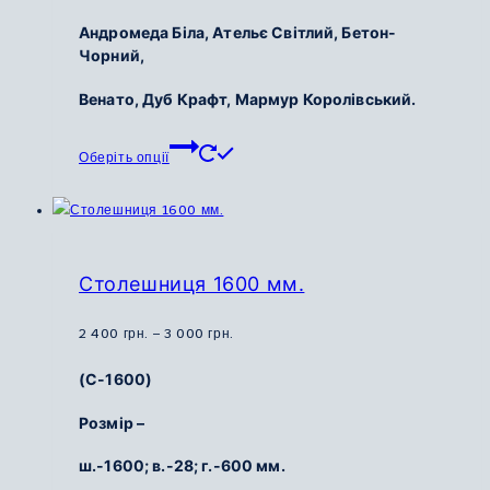
грн.
Андромеда Біла, Ательє Світлий, Бетон-
Чорний,
Венато, Дуб Крафт, Мармур Королівський.
Цей
Оберіть опції
товар
має
кілька
варіантів.
Параметри
Столешниця 1600 мм.
можна
вибрати
Діапазон
2 400
грн.
–
3 000
грн.
на
цін:
(С-1600)
сторінці
від
товару
2
Розмір –
400
ш.-1600; в.-28; г.-600 мм.
грн.