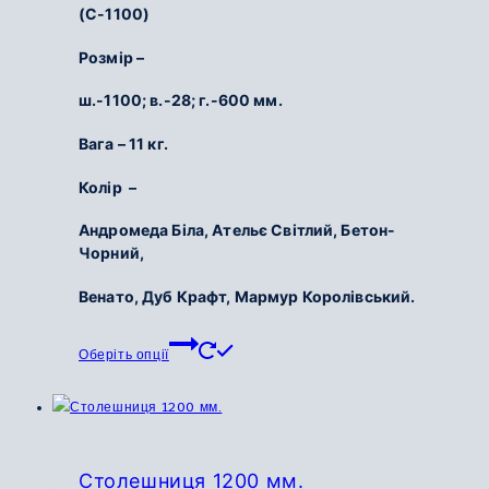
(С-1100)
сторінці
від
товару
1
Розмір –
700
ш.-1100; в.-28; г.-600 мм.
грн.
до
Вага – 11 кг.
2
100
Колір –
грн.
Андромеда Біла, Ательє Світлий, Бетон-
Чорний,
Венато, Дуб Крафт, Мармур Королівський.
Цей
Оберіть опції
товар
має
кілька
варіантів.
Параметри
Столешниця 1200 мм.