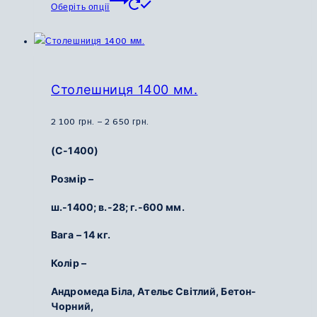
Оберіть опції
товар
має
кілька
варіантів.
Параметри
Столешниця 1400 мм.
можна
вибрати
Діапазон
2 100
грн.
–
2 650
грн.
на
цін:
(С-1400)
сторінці
від
товару
2
Розмір –
100
ш.-1400; в.-28; г.-600 мм.
грн.
до
Вага – 14 кг.
2
650
Колір –
грн.
Андромеда Біла, Ательє Світлий, Бетон-
Чорний,