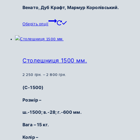
Венато, Дуб Крафт, Мармур Королівський.
Цей
Оберіть опції
товар
має
кілька
варіантів.
Параметри
Столешниця 1500 мм.
можна
вибрати
Діапазон
2 250
грн.
–
2 800
грн.
на
цін:
(С-1500)
сторінці
від
товару
2
Розмір –
250
ш.-1500; в.-28; г.-600 мм.
грн.
до
Вага – 15 кг.
2
800
Колір –