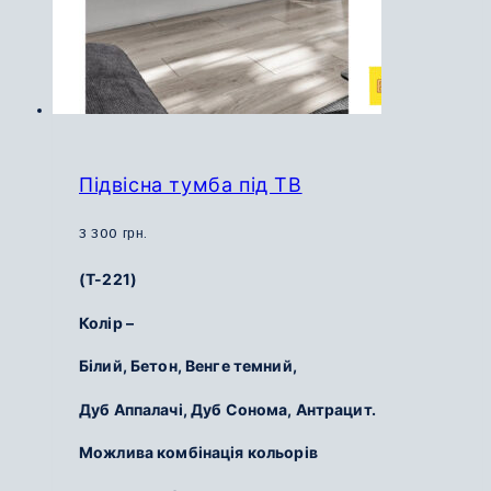
Підвісна тумба під ТВ
3 300
грн.
(Т-221)
Колір –
Білий,
Бетон,
Венге темний,
Дуб Аппалачі,
Дуб Сонома,
Антрацит.
Можлива комбінація кольорів