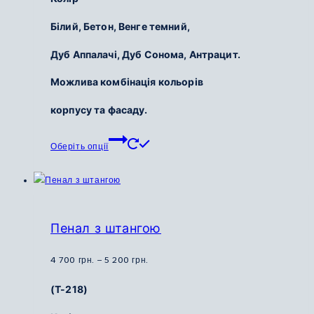
Білий,
Бетон,
Венге темний,
Дуб Аппалачі,
Дуб Сонома,
Антрацит.
Можлива комбінація кольорів
корпусу та фасаду.
Цей
Оберіть опції
товар
має
кілька
варіантів.
Параметри
Пенал з штангою
можна
вибрати
Діапазон
4 700
грн.
–
5 200
грн.
на
цін:
(Т-218)
сторінці
від
товару
4