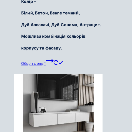
Колір –
700
Білий,
Бетон,
Венге темний,
грн.
до
Дуб Аппалачі,
Дуб Сонома,
Антрацит.
5
200
Можлива комбінація кольорів
грн.
корпусу та фасаду.
Цей
Оберіть опції
товар
має
кілька
варіантів.
Параметри
можна
вибрати
на
сторінці
товару