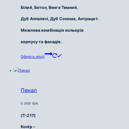
Білий, Бетон,
Венге Темний,
Дуб Аппалачі,
Дуб Сонома,
Антрацит.
Можлива комбінація кольорів
корпусу та фасадів.
Цей
Оберіть опції
товар
має
кілька
варіантів.
Параметри
Пенал
можна
вибрати
5 300
грн.
на
(Т-217)
сторінці
товару
Колір –