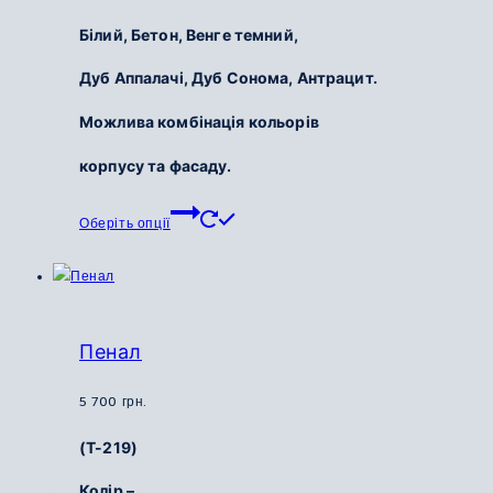
Білий,
Бетон,
Венге темний,
Дуб Аппалачі,
Дуб Сонома,
Антрацит.
Можлива комбінація кольорів
корпусу та фасаду.
Цей
Оберіть опції
товар
має
кілька
варіантів.
Параметри
Пенал
можна
вибрати
5 700
грн.
на
(Т-219)
сторінці
товару
Колір –