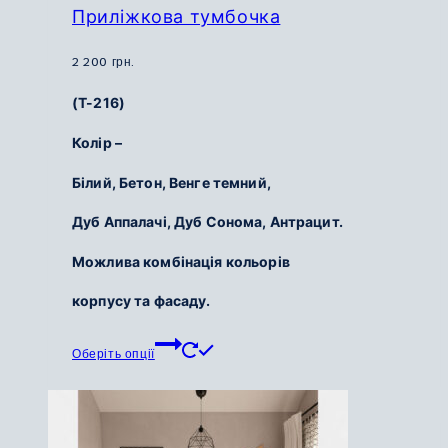
Приліжкова тумбочка
2 200
грн.
(Т-216)
Колір –
Білий,
Бетон,
Венге темний,
Дуб Аппалачі,
Дуб Сонома,
Антрацит.
Можлива комбінація кольорів
корпусу та фасаду.
Цей
Оберіть опції
товар
має
кілька
варіантів.