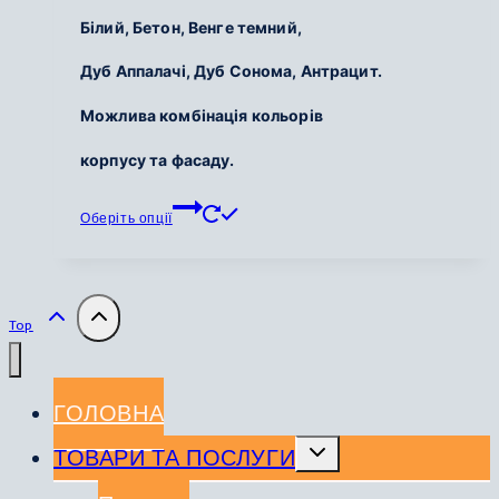
Білий,
Бетон,
Венге темний,
Дуб Аппалачі,
Дуб Сонома,
Антрацит.
Можлива комбінація кольорів
корпусу та фасаду.
Цей
Оберіть опції
товар
має
кілька
варіантів.
Top
Параметри
можна
вибрати
ГОЛОВНА
на
сторінці
Перемкнути
ТОВАРИ ТА ПОСЛУГИ
меню
товару
нащадка