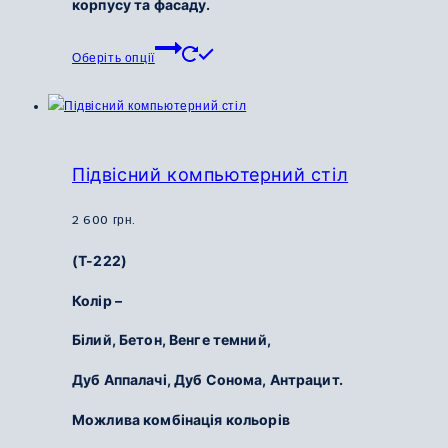
корпусу та фасаду.
Цей
Оберіть опції
товар
має
кілька
варіантів.
Параметри
Підвісний компьютерний стіл
можна
вибрати
2 600
грн.
на
(Т-222)
сторінці
товару
Колір –
Білий,
Бетон,
Венге темний,
Дуб Аппалачі,
Дуб Сонома,
Антрацит.
Можлива комбінація кольорів