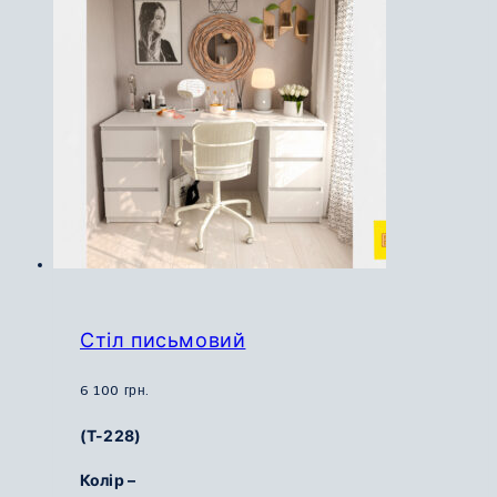
Параметри
можна
вибрати
на
сторінці
товару
Стіл письмовий
6 100
грн.
(Т-228)
Колір –