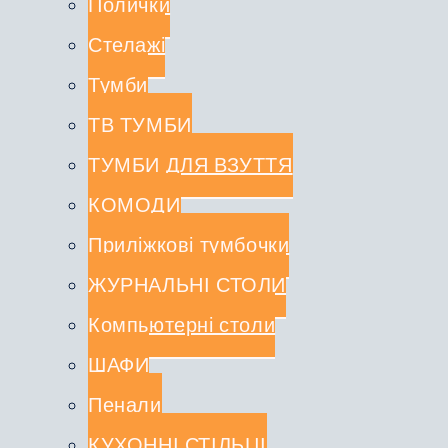
Полички
Стелажі
Тумби
ТВ ТУМБИ
ТУМБИ ДЛЯ ВЗУТТЯ
КОМОДИ
Приліжкові тумбочки
ЖУРНАЛЬНІ СТОЛИ
Компьютерні столи
ШАФИ
Пенали
КУХОННІ СТІЛЬЦІ