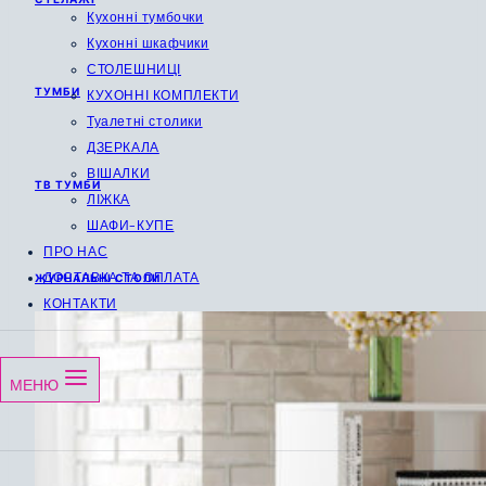
Кухонні тумбочки
Кухонні шкафчики
СТОЛЕШНИЦІ
ТУМБИ
КУХОННІ КОМПЛЕКТИ
Туалетні столики
ДЗЕРКАЛА
ВІШАЛКИ
ТВ ТУМБИ
ЛІЖКА
ШАФИ-КУПЕ
ПРО НАС
ДОСТАВКА ТА ОПЛАТА
ЖУРНАЛЬНІ СТОЛИ
КОНТАКТИ
МЕНЮ