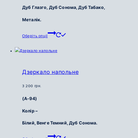
Дуб Глазго, Дуб Сонома, Дуб Табако,
Металік.
Цей
Оберіть опції
товар
має
кілька
варіантів.
Параметри
Дзеркало напольне
можна
вибрати
3 200
грн.
на
(А-94)
сторінці
товару
Колір –
Білий, Венге Темний, Дуб Сонома.
Цей