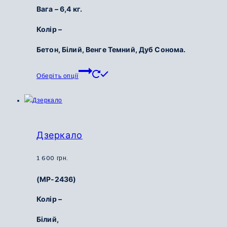
Вага – 6,4 кг.
Колір –
Бетон, Білий, Венге Темний, Дуб Сонома.
Цей
Оберіть опції
товар
має
кілька
варіантів.
Параметри
Дзеркало
можна
вибрати
1 600
грн.
на
(МР-2436)
сторінці
товару
Колір –
Білий,