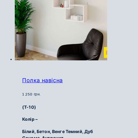
Полка навісна
1 250
грн.
(Т-10)
Колір –
Білий,
Бетон,
Венге Темний,
Дуб
Сонома,
Антрацит.