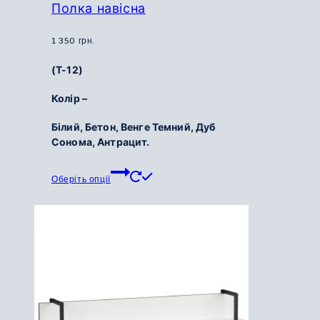
Полка навісна
1 350
грн.
(Т-12)
Колір –
Білий,
Бетон,
Венге Темний,
Дуб
Сонома,
Антрацит
.
Цей
Оберіть опції
товар
має
кілька
варіантів.
Параметри
можна
вибрати
на