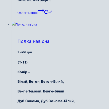
Цей
Оберіть опції
товар
має
кілька
варіантів.
Параметри
Полка навісна
можна
вибрати
1 400
грн.
на
(Т-11)
сторінці
товару
Колір –
Білий, Бетон, Бетон-Білий,
Венге Темний, Венге-Білий,
Дуб Сонома, Дуб Сонома-Білий,