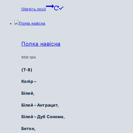
Цей
Оберіть опції
товар
має
кілька
варіантів.
Параметри
Полка навісна
можна
вибрати
950
грн.
на
(Т-8)
сторінці
товару
Колір –
Білий,
Білий – Антрацит,
Білий – Дуб Сонома,
Бетон,