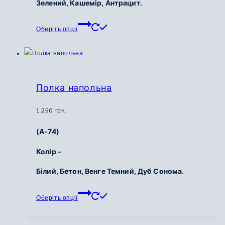
Зелений, Кашемір, Антрацит.
грн.
Цей
Оберіть опції
товар
має
кілька
варіантів.
Параметри
Полка напольна
можна
вибрати
1 250
грн.
на
(А-74)
сторінці
товару
Колір –
Білий, Бетон, Венге Темний, Дуб Сонома.
Цей
Оберіть опції
товар
має