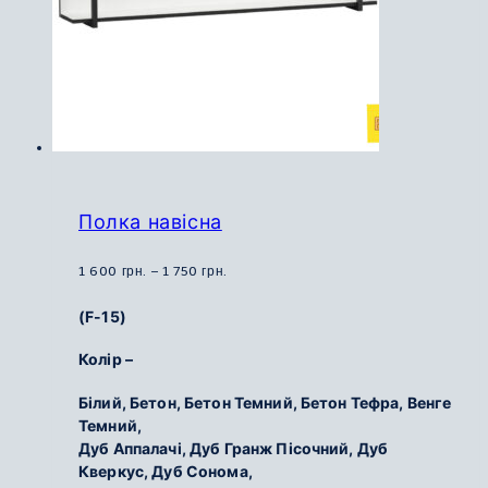
сторінці
товару
Полка навісна
Діапазон
1 600
грн.
–
1 750
грн.
цін:
(F-15)
від
1
Колір –
600
Білий, Бетон, Бетон Темний, Бетон Тефра, Венге
грн.
Темний,
до
Дуб Аппалачі, Дуб Гранж Пісочний, Дуб
1
Кверкус, Дуб Сонома,
750