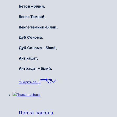
Бетон – Білий,
Венге Темний,
Венге темний-Білий,
Дуб Сонома,
Дуб Сонома – Білий,
Антрацит,
Антрацит – Білий.
Цей
Оберіть опції
товар
має
кілька
варіантів.
Параметри
Полка навісна
можна