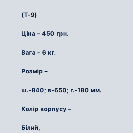
вибрати
(Т-9)
на
сторінці
товару
Ціна – 450 грн.
Вага – 6 кг.
Розмір –
ш.-840; в-650; г.-180 мм.
Колір корпусу –
Білий,