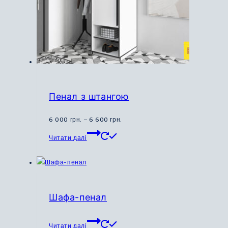
товару
Пенал з штангою
Діапазон
6 000
грн.
–
6 600
грн.
Цей
цін:
Читати далі
товар
від
має
6
кілька
000
варіантів.
грн.
Параметри
до
Шафа-пенал
можна
6
вибрати
600
Читати далі