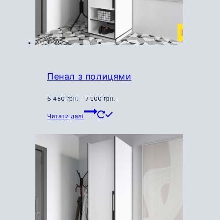
Пенал з полицями
Діапазон
6 450
грн.
–
7 100
грн.
Цей
цін:
Читати далі
товар
від
має
6
кілька
450
варіантів.
грн.
Параметри
до
можна
7
вибрати
100
на
грн.
сторінці