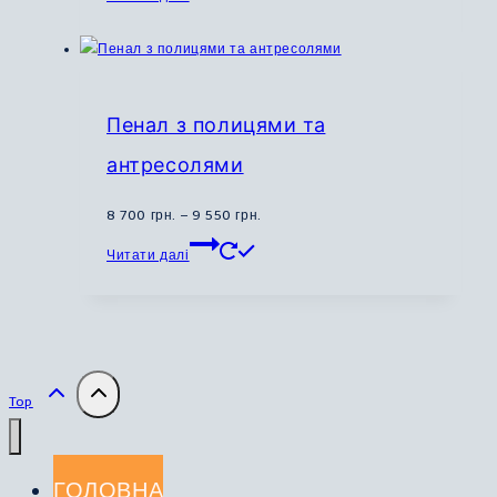
на
грн.
сторінці
товару
Пенал з полицями та
антресолями
Діапазон
8 700
грн.
–
9 550
грн.
Цей
цін:
Читати далі
товар
від
має
8
кілька
700
варіантів.
грн.
Параметри
до
можна
9
Top
вибрати
550
на
грн.
сторінці
ГОЛОВНА