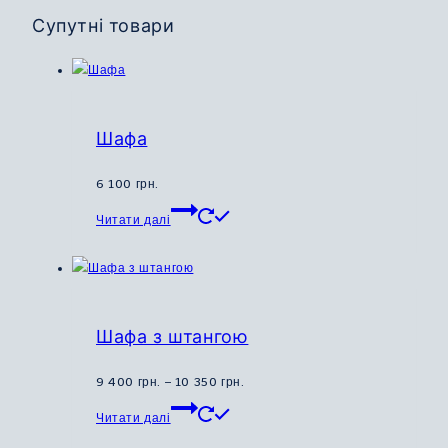
Супутні товари
Шафа
6 100
грн.
Цей
Читати далі
товар
має
кілька
варіантів.
Параметри
Шафа з штангою
можна
вибрати
Діапазон
9 400
грн.
–
10 350
грн.
на
Цей
цін:
Читати далі
сторінці
товар
від
товару