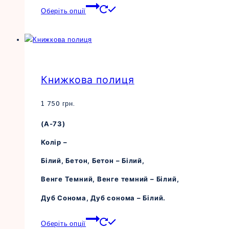
Цей
Оберіть опції
товар
має
кілька
варіантів.
Параметри
Книжкова полиця
можна
вибрати
на
1 750
грн.
сторінці
(А-73)
товару
Колір –
Білий, Бетон, Бетон – Білий,
Венге Темний, Венге темний – Білий,
Дуб Сонома, Дуб сонома – Білий.
Цей
Оберіть опції