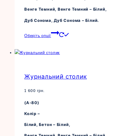
Венге Темний, Венге Темний – Білий,
Дуб Сонома, Дуб Сонома – Білий.
Цей
Оберіть опції
товар
має
кілька
варіантів.
Параметри
Журнальний столик
можна
вибрати
на
1 600
грн.
сторінці
(А-80)
товару
Колір –
Білий, Бетон – Білий,
Венге Темний, Венге Темний – Білий,