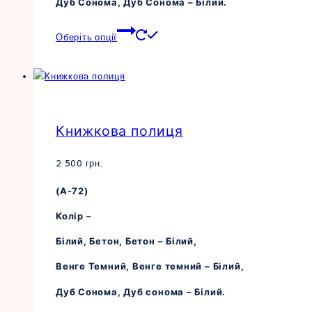
Дуб Сонома, Дуб Сонома – Білий.
Цей
Оберіть опції
товар
має
кілька
варіантів.
Параметри
Книжкова полиця
можна
вибрати
на
2 500
грн.
сторінці
(А-72)
товару
Колір –
Білий, Бетон, Бетон – Білий,
Венге Темний, Венге темний – Білий,
Дуб Сонома, Дуб сонома – Білий.