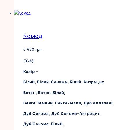
товар
має
кілька
варіантів.
Параметри
Комод
можна
вибрати
на
6 650
грн.
сторінці
(Х-4)
товару
Колір –
Білий, Білий-Сонома, Білий-Антрацит,
Бетон, Бетон-Білий,
Венге Темний, Венге-Білий, Дуб Аппалачі,
Дуб Сонома, Дуб Сонома-Антрацит,
Дуб Сонома-Білий,