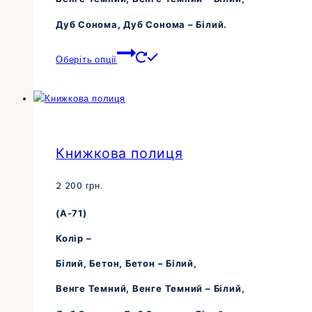
Дуб Сонома, Дуб Сонома – Білий.
Цей
Оберіть опції
товар
має
кілька
варіантів.
Параметри
Книжкова полиця
можна
вибрати
на
2 200
грн.
сторінці
(А-71)
товару
Колір –
Білий, Бетон, Бетон – Білий,
Венге Темний, Венге Темний – Білий,