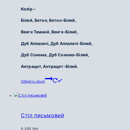
товару
Колір –
Білий, Бетон, Бетон-Білий,
Венге Темний, Венге-Білий,
Дуб Аппалачі, Дуб Аппалачі-Білий,
Дуб Сонома, Дуб Сонома-Білий,
Антрацит, Антрацит-Білий.
Цей
Оберіть опції
товар
має
кілька
варіантів.
Параметри
Стіл письмовий
можна
вибрати
6 100
грн.