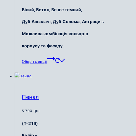
Білий,
Бетон,
Венге темний,
Дуб Аппалачі,
Дуб Сонома,
Антрацит.
Можлива комбінація кольорів
корпусу та фасаду.
Цей
Оберіть опції
товар
має
кілька
варіантів.
Параметри
Пенал
можна
вибрати
5 700
грн.
на
(Т-219)
сторінці
товару
Колір –