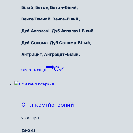
Білий, Бетон, Бетон-Білий,
Венге Темний, Венге-Білий,
Дуб Аппалачі, Дуб Аппалачі-Білий,
Дуб Сонома, Дуб Сонома-Білий,
Антрацит, Антрацит-Білий.
Цей
Оберіть опції
товар
має
кілька
варіантів.
Параметри
Стіл комп’ютерний
можна
вибрати
2 200
грн.
на
(S-24)
сторінці