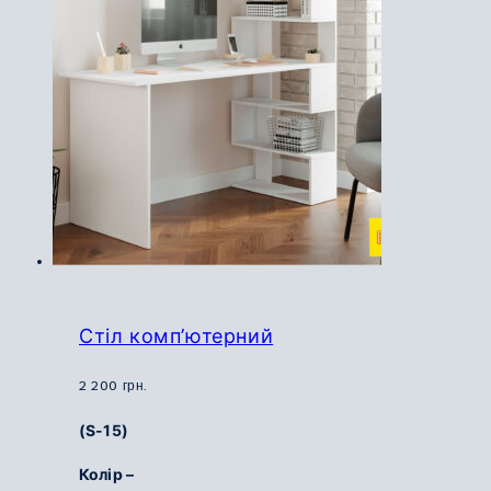
Параметри
можна
вибрати
на
сторінці
товару
Стіл комп’ютерний
2 200
грн.
(S-15)
Колір –