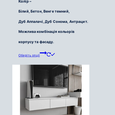
Колір –
700
Білий,
Бетон,
Венге темний,
грн.
до
Дуб Аппалачі,
Дуб Сонома,
Антрацит.
5
200
Можлива комбінація кольорів
грн.
корпусу та фасаду.
Цей
Оберіть опції
товар
має
кілька
варіантів.
Параметри
можна
вибрати
на
сторінці
товару