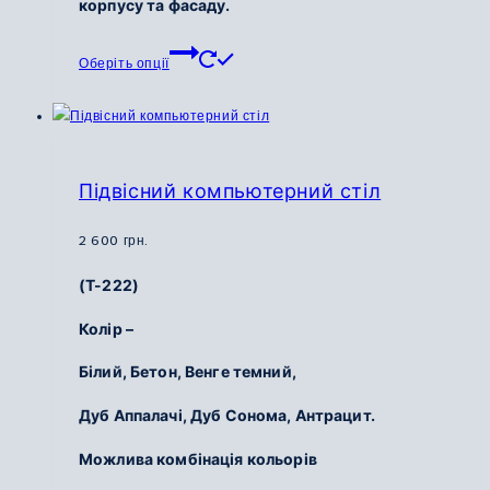
корпусу та фасаду.
Цей
Оберіть опції
товар
має
кілька
варіантів.
Параметри
Підвісний компьютерний стіл
можна
вибрати
2 600
грн.
на
(Т-222)
сторінці
товару
Колір –
Білий,
Бетон,
Венге темний,
Дуб Аппалачі,
Дуб Сонома,
Антрацит.
Можлива комбінація кольорів