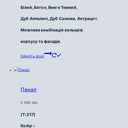
Білий, Бетон,
Венге Темний,
Дуб Аппалачі,
Дуб Сонома,
Антрацит.
Можлива комбінація кольорів
корпусу та фасадів.
Цей
Оберіть опції
товар
має
кілька
варіантів.
Параметри
Пенал
можна
вибрати
5 300
грн.
на
(Т-217)
сторінці
товару
Колір –