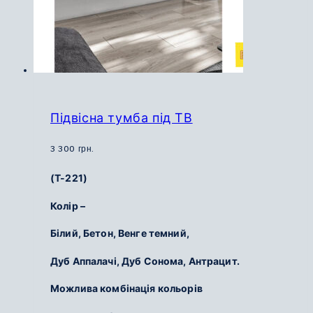
Підвісна тумба під ТВ
3 300
грн.
(Т-221)
Колір –
Білий,
Бетон,
Венге темний,
Дуб Аппалачі,
Дуб Сонома,
Антрацит.
Можлива комбінація кольорів