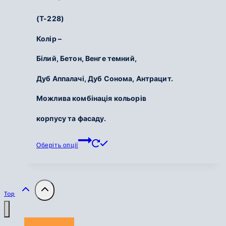
на
(Т-228)
сторінці
товару
Колір –
Білий,
Бетон,
Венге темний,
Дуб Аппалачі,
Дуб Сонома,
Антрацит.
Можлива комбінація кольорів
корпусу та фасаду.
Цей
Оберіть опції
товар
має
кілька
варіантів.
Top
Параметри
можна
вибрати