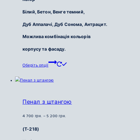
Білий,
Бетон,
Венге темний,
Дуб Аппалачі,
Дуб Сонома,
Антрацит.
Можлива комбінація кольорів
корпусу та фасаду.
Цей
Оберіть опції
товар
має
кілька
варіантів.
Параметри
Пенал з штангою
можна
вибрати
Діапазон
4 700
грн.
–
5 200
грн.
на
цін:
(Т-218)
сторінці
від
товару
4