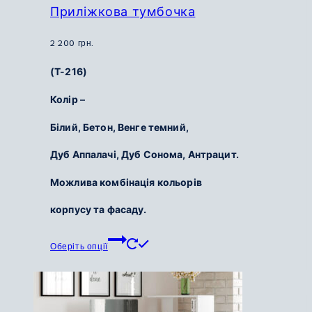
Приліжкова тумбочка
2 200
грн.
(Т-216)
Колір –
Білий,
Бетон,
Венге темний,
Дуб Аппалачі,
Дуб Сонома,
Антрацит.
Можлива комбінація кольорів
корпусу та фасаду.
Цей
Оберіть опції
товар
має
кілька
варіантів.