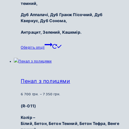
темний,
до
7
Дуб Аппалачі, Дуб Гранж Пісочний,
Дуб
100
Кверкус, Дуб Сонома,
грн.
Антрацит, Зелений, Кашемір.
Цей
Оберіть опції
товар
має
кілька
варіантів.
Параметри
Пенал з полицями
можна
вибрати
Діапазон
6 700
грн.
–
7 350
грн.
на
цін:
(R-011)
сторінці
від
товару
6
Колір –
700
Білий, Бетон, Бетон Темний, Бетон Тефра, Венге
грн.