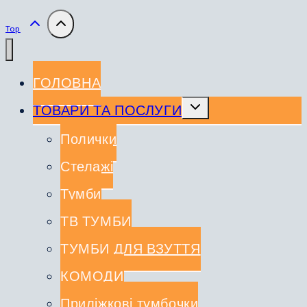
Top
ГОЛОВНА
Перемкнути
ТОВАРИ ТА ПОСЛУГИ
меню
нащадка
Полички
Стелажі
Тумби
ТВ ТУМБИ
ТУМБИ ДЛЯ ВЗУТТЯ
КОМОДИ
Приліжкові тумбочки