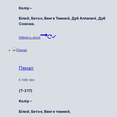
товару
Колір –
Білий, Бетон, Венге Темний, Дуб Аппалачі, Дуб
Сонома.
Цей
Оберіть опції
товар
має
кілька
варіантів.
Параметри
Пенал
можна
вибрати
5 300
грн.
на
(Т-217)
сторінці
товару
Колір –
Білий,
Бетон,
Венге темний,