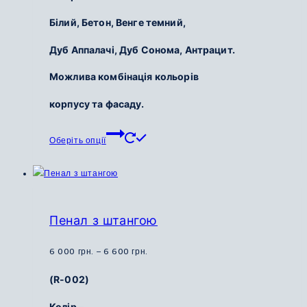
700
Білий,
Бетон,
Венге темний,
грн.
до
Дуб Аппалачі,
Дуб Сонома,
Антрацит.
5
200
Можлива комбінація кольорів
грн.
корпусу та фасаду.
Цей
Оберіть опції
товар
має
кілька
варіантів.
Параметри
Пенал з штангою
можна
вибрати
Діапазон
6 000
грн.
–
6 600
грн.
на
цін:
(R-002)
сторінці
від
товару
6
Колір –