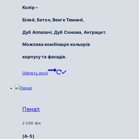
товару
Колір –
Білий, Бетон,
Венге Темний,
Дуб Аппалачі,
Дуб Сонома,
Антрацит.
Можлива комбінація кольорів
корпусу та фасадів.
Цей
Оберіть опції
товар
має
кілька
варіантів.
Параметри
Пенал
можна
вибрати
2 500
грн.
на
(А-5)
сторінці