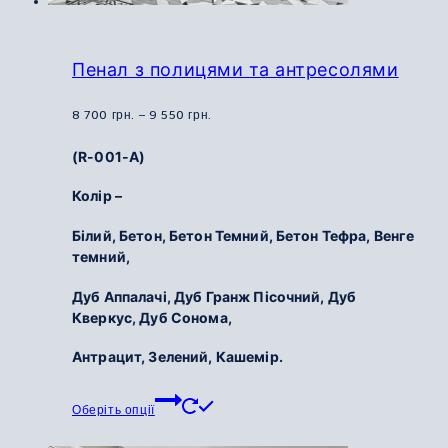
Пенал з полицями та антресолями
Діапазон
8 700
грн.
–
9 550
грн.
цін:
(R-001-А)
від
8
Колір –
700
Білий, Бетон, Бетон Темний, Бетон Тефра, Венге
грн.
темний,
до
9
Дуб Аппалачі, Дуб Гранж Пісочний, Дуб
550
Кверкус, Дуб Сонома,
грн.
Антрацит, Зелений, Кашемір.
Цей
Оберіть опції
товар
має