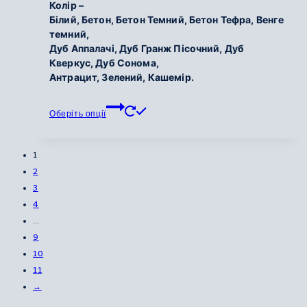
Колір –
250
Білий, Бетон, Бетон Темний, Бетон Тефра, Венге
грн.
темний,
Дуб Аппалачі, Дуб Гранж Пісочний, Дуб
до
Кверкус, Дуб Сонома,
6
Антрацит, Зелений, Кашемір.
900
грн.
Цей
Оберіть опції
товар
має
кілька
1
варіантів.
2
Параметри
3
можна
4
вибрати
…
на
9
сторінці
10
товару
11
→