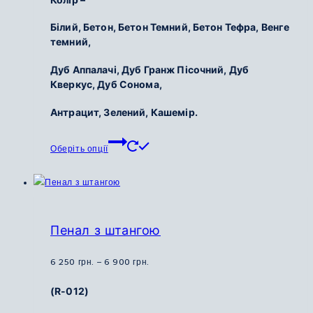
000
Білий, Бетон, Бетон Темний, Бетон Тефра,
Венге
грн.
темний,
до
6
Дуб Аппалачі, Дуб Гранж Пісочний,
Дуб
600
Кверкус, Дуб Сонома,
грн.
Антрацит, Зелений, Кашемір.
Цей
Оберіть опції
товар
має
кілька
варіантів.
Параметри
Пенал з штангою
можна
вибрати
Діапазон
6 250
грн.
–
6 900
грн.
на
цін:
(R-012)
сторінці
від
товару
6