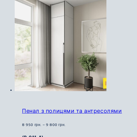
кілька
варіантів.
Параметри
можна
вибрати
на
сторінці
товару
Пенал з полицями та антресолями
Діапазон
8 950
грн.
–
9 800
грн.
цін: