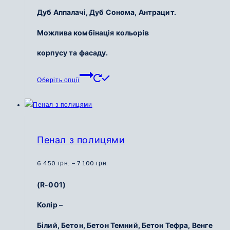
Дуб Аппалачі,
Дуб Сонома,
Антрацит.
Можлива комбінація кольорів
корпусу та фасаду.
Цей
Оберіть опції
товар
має
кілька
варіантів.
Параметри
Пенал з полицями
можна
вибрати
Діапазон
6 450
грн.
–
7 100
грн.
на
цін:
(R-001)
сторінці
від
товару
6
Колір –
450
Білий, Бетон, Бетон Темний, Бетон Тефра,
Венге
грн.