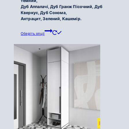
темний,
Дуб Аппалачі, Дуб Гранж Пісочний, Дуб
до
Кверкус, Дуб Сонома,
7
Антрацит, Зелений, Кашемір.
350
грн.
Цей
Оберіть опції
товар
має
кілька
варіантів.
Параметри
можна
вибрати
на
сторінці
товару