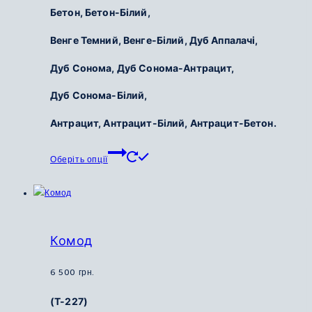
Бетон, Бетон-Білий,
Венге Темний, Венге-Білий, Дуб Аппалачі,
Дуб Сонома, Дуб Сонома-Антрацит,
Дуб Сонома-Білий,
Антрацит, Антрацит-Білий, Антрацит-Бетон.
Цей
Оберіть опції
товар
має
кілька
варіантів.
Параметри
Комод
можна
вибрати
6 500
грн.
на
(Т-227)
сторінці