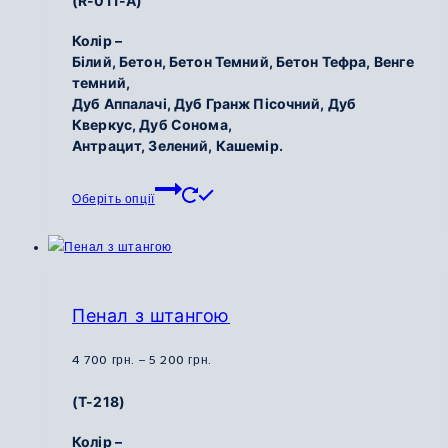
(R-011-А)
від
8
Колір –
950
Білий, Бетон, Бетон Темний, Бетон Тефра, Венге
грн.
темний,
Дуб Аппалачі, Дуб Гранж Пісочний, Дуб
до
Кверкус, Дуб Сонома,
9
Антрацит, Зелений, Кашемір.
800
грн.
Цей
Оберіть опції
товар
має
кілька
варіантів.
Параметри
Пенал з штангою
можна
вибрати
Діапазон
4 700
грн.
–
5 200
грн.
на
цін:
(Т-218)
сторінці
від
товару
4
Колір –