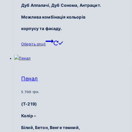
Дуб Аппалачі,
Дуб Сонома,
Антрацит.
Можлива комбінація кольорів
корпусу та фасаду.
Цей
Оберіть опції
товар
має
кілька
варіантів.
Параметри
Пенал
можна
вибрати
5 700
грн.
на
(Т-219)
сторінці
товару
Колір –
Білий,
Бетон,
Венге темний,