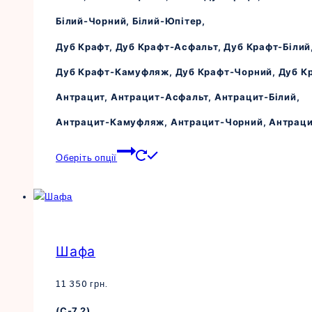
Білий-Чорний, Білий-Юпітер,
Дуб Крафт, Дуб Крафт-Асфальт, Дуб Крафт-Білий
Дуб Крафт-Камуфляж, Дуб Крафт-Чорний, Дуб К
Антрацит, Антрацит-Асфальт, Антрацит-Білий,
Антрацит-Камуфляж, Антрацит-Чорний, Антраци
Цей
Оберіть опції
товар
має
кілька
варіантів.
Параметри
Шафа
можна
вибрати
на
11 350
грн.
сторінці
(С-7.2)