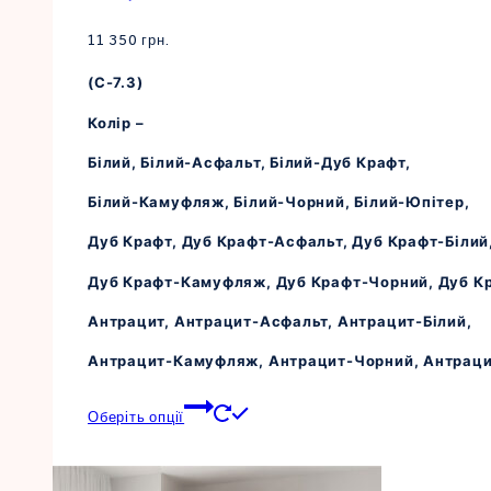
вибрати
на
11 350
грн.
сторінці
(С-7.3)
товару
Колір –
Білий, Білий-Асфальт, Білий-Дуб Крафт,
Білий-Камуфляж, Білий-Чорний, Білий-Юпітер,
Дуб Крафт, Дуб Крафт-Асфальт, Дуб Крафт-Білий
Дуб Крафт-Камуфляж, Дуб Крафт-Чорний, Дуб К
Антрацит, Антрацит-Асфальт, Антрацит-Білий,
Антрацит-Камуфляж, Антрацит-Чорний, Антраци
Цей
Оберіть опції
товар
має
кілька