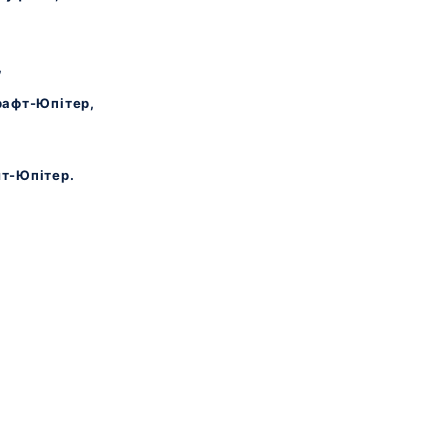
,
рафт-Юпітер,
т-Юпітер.