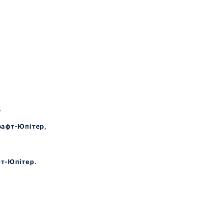
,
рафт-Юпітер,
т-Юпітер.