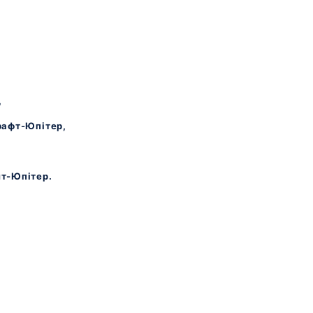
,
рафт-Юпітер,
т-Юпітер.