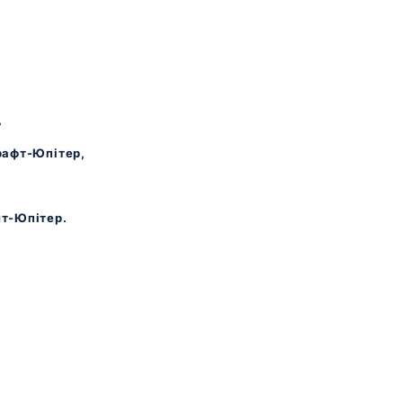
,
рафт-Юпітер,
т-Юпітер.