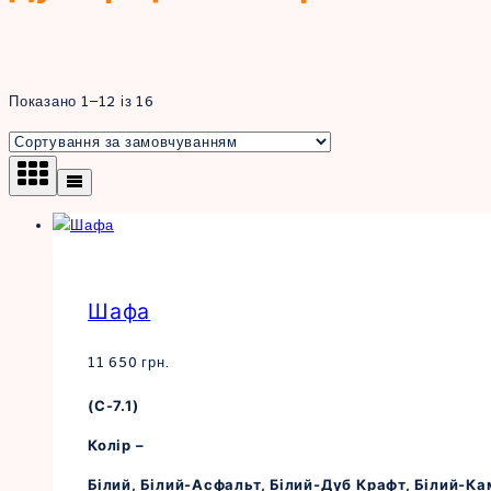
Показано 1–12 із 16
Шафа
11 650
грн.
(С-7.1)
Колір –
Білий, Білий-Асфальт, Білий-Дуб Крафт, Білий-К