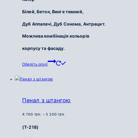
Білий,
Бетон,
Венге темний,
Дуб Аппалачі,
Дуб Сонома,
Антрацит.
Можлива комбінація кольорів
корпусу та фасаду.
Цей
Оберіть опції
товар
має
кілька
варіантів.
Параметри
Пенал з штангою
можна
вибрати
Діапазон
4 700
грн.
–
5 200
грн.
на
цін:
(Т-218)
сторінці
від
товару
4