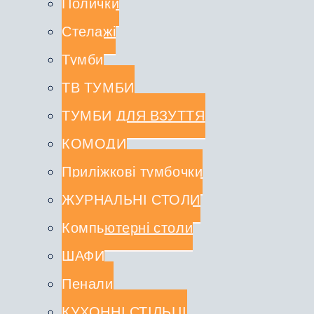
Полички
Стелажі
Тумби
ТВ ТУМБИ
ТУМБИ ДЛЯ ВЗУТТЯ
КОМОДИ
Приліжкові тумбочки
ЖУРНАЛЬНІ СТОЛИ
Компьютерні столи
ШАФИ
Пенали
КУХОННІ СТІЛЬЦІ