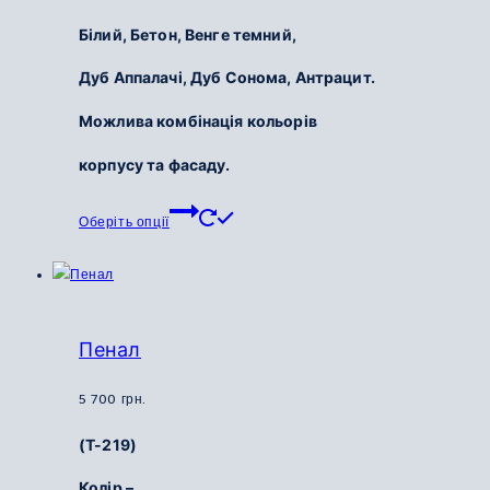
Білий,
Бетон,
Венге темний,
Дуб Аппалачі,
Дуб Сонома,
Антрацит.
Можлива комбінація кольорів
корпусу та фасаду.
Цей
Оберіть опції
товар
має
кілька
варіантів.
Параметри
Пенал
можна
вибрати
5 700
грн.
на
(Т-219)
сторінці
товару
Колір –