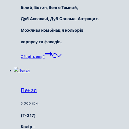
Білий, Бетон,
Венге Темний,
Дуб Аппалачі,
Дуб Сонома,
Антрацит.
Можлива комбінація кольорів
корпусу та фасадів.
Цей
Оберіть опції
товар
має
кілька
варіантів.
Параметри
Пенал
можна
вибрати
5 300
грн.
на
(Т-217)
сторінці
товару
Колір –