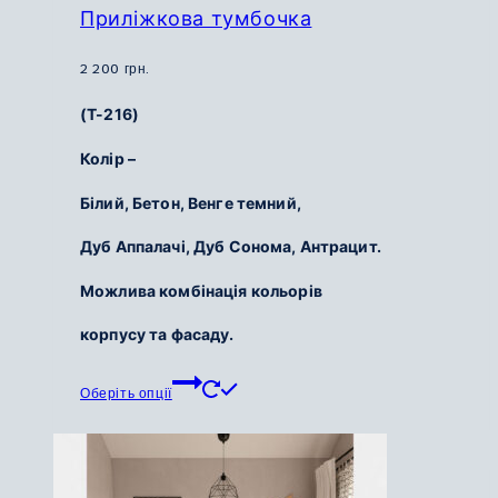
Приліжкова тумбочка
2 200
грн.
(Т-216)
Колір –
Білий,
Бетон,
Венге темний,
Дуб Аппалачі,
Дуб Сонома,
Антрацит.
Можлива комбінація кольорів
корпусу та фасаду.
Цей
Оберіть опції
товар
має
кілька
варіантів.