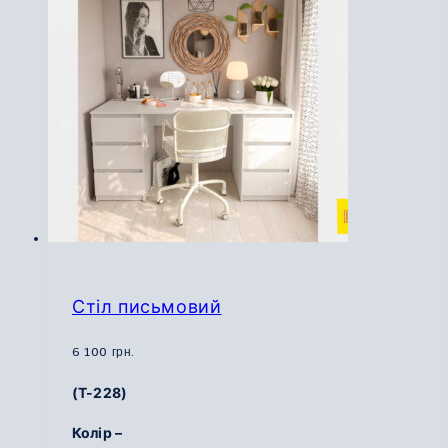
Параметри
можна
вибрати
на
сторінці
товару
Стіл письмовий
6 100
грн.
(Т-228)
Колір –