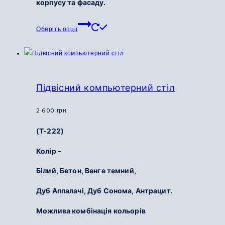
корпусу та фасаду.
Цей
Оберіть опції
товар
має
кілька
варіантів.
Параметри
Підвісний компьютерний стіл
можна
вибрати
2 600
грн.
на
(Т-222)
сторінці
товару
Колір –
Білий,
Бетон,
Венге темний,
Дуб Аппалачі,
Дуб Сонома,
Антрацит.
Можлива комбінація кольорів