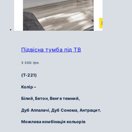
Підвісна тумба під ТВ
3 300
грн.
(Т-221)
Колір –
Білий,
Бетон,
Венге темний,
Дуб Аппалачі,
Дуб Сонома,
Антрацит.
Можлива комбінація кольорів