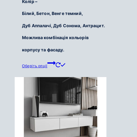
Колір –
700
Білий,
Бетон,
Венге темний,
грн.
до
Дуб Аппалачі,
Дуб Сонома,
Антрацит.
5
200
Можлива комбінація кольорів
грн.
корпусу та фасаду.
Цей
Оберіть опції
товар
має
кілька
варіантів.
Параметри
можна
вибрати
на
сторінці
товару