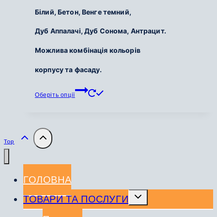
Білий,
Бетон,
Венге темний,
Дуб Аппалачі,
Дуб Сонома,
Антрацит.
Можлива комбінація кольорів
корпусу та фасаду.
Цей
Оберіть опції
товар
має
кілька
варіантів.
Top
Параметри
можна
вибрати
ГОЛОВНА
на
сторінці
Перемкнути
ТОВАРИ ТА ПОСЛУГИ
меню
товару
нащадка