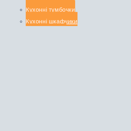
Кухонні тумбочки
Кухонні шкафчики
СТОЛЕШНИЦІ
КУХОННІ КОМПЛЕКТИ
Туалетні столики
ДЗЕРКАЛА
ВІШАЛКИ
ЛІЖКА
ШАФИ-КУПЕ
ПРО НАС
ДОСТАВКА ТА ОПЛАТА