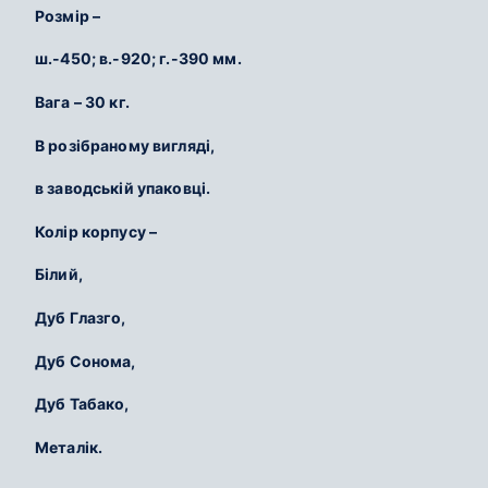
Розмір –
ш.-450; в.-920; г.-390 мм.
Вага – 30 кг.
В розібраному вигляді,
в заводській упаковці.
Колір корпусу –
Білий,
Дуб Глазго,
Дуб Сонома,
Дуб Табако,
Металік.