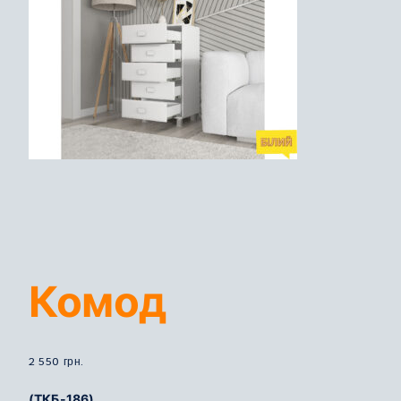
Комод
2 550
грн.
(ТКБ-186)