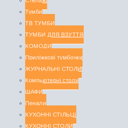
Стелажі
Тумби
ТВ ТУМБИ
ТУМБИ ДЛЯ ВЗУТТЯ
КОМОДИ
Приліжкові тумбочки
ЖУРНАЛЬНІ СТОЛИ
Компьютерні столи
ШАФИ
Пенали
КУХОННІ СТІЛЬЦІ
КУХОННІ СТОЛИ