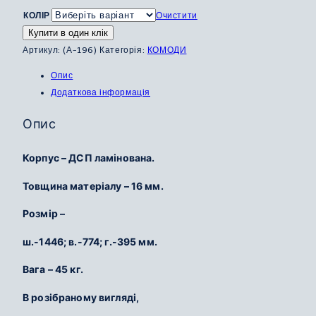
до
КОЛІР
Очистити
5
Купити в один клік
600
Артикул:
(А-196)
Категорія:
КОМОДИ
грн.
Опис
Додаткова інформація
Опис
Корпус – ДСП ламінована.
Товщина матеріалу – 16 мм.
Розмір –
ш.-1446; в.-774; г.-395 мм.
Вага – 45 кг.
В розібраному вигляді,