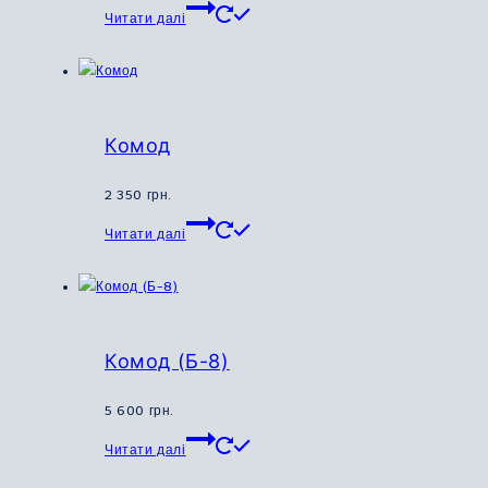
Читати далі
Комод
2 350
грн.
Цей
Читати далі
товар
має
кілька
варіантів.
Параметри
Комод (Б-8)
можна
вибрати
5 600
грн.
на
Цей
Читати далі
сторінці
товар
товару
має