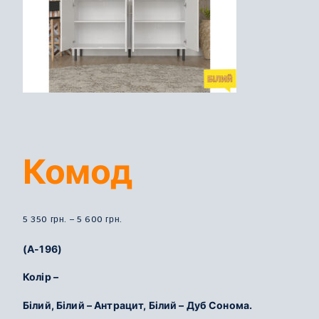
Комод
Діапазон
5 350
грн.
–
5 600
грн.
цін:
(А-196)
від
5
Колір –
350
Білий, Білий – Антрацит, Білий – Дуб Сонома.
грн.