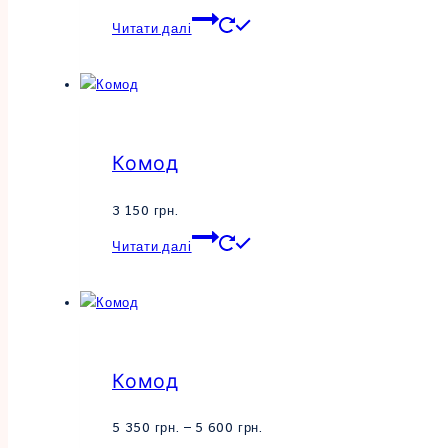
Цей
Читати далі
товар
має
кілька
варіантів.
Параметри
Комод
можна
вибрати
на
3 150
грн.
сторінці
Цей
Читати далі
товару
товар
має
кілька
варіантів.
Параметри
Комод
можна
вибрати
на
Діапазон
5 350
грн.
–
5 600
грн.