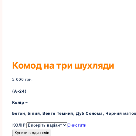
Комод на три шухляди
2 000
грн.
(А-24)
Колір –
Бетон, Білий, Венге Темний, Дуб Сонома, Чорний мато
КОЛІР
Очистити
Купити в один клік