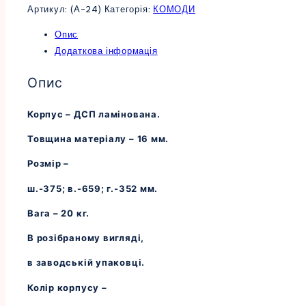
Артикул:
(А-24)
Категорія:
КОМОДИ
Опис
Додаткова інформація
Опис
Корпус – ДСП ламінована.
Товщина матеріалу – 16 мм.
Розмір –
ш.-375; в.-659; г.-352 мм.
Вага – 20 кг.
В розібраному вигляді,
в заводській упаковці.
Колір корпусу –