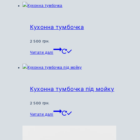
Кухонна тумбочка
2 500
грн.
Цей
Читати далі
товар
має
кілька
варіантів.
Параметри
Кухонна тумбочка під мойку
можна
вибрати
2 500
грн.
на
Цей
Читати далі
сторінці
товар
товару
має
кілька