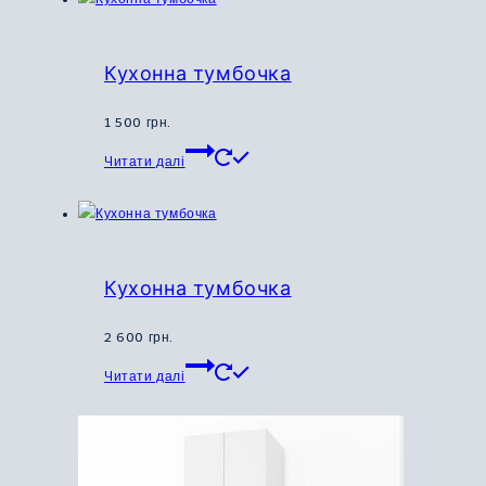
Кухонна тумбочка
1 500
грн.
Цей
Читати далі
товар
має
кілька
варіантів.
Параметри
Кухонна тумбочка
можна
вибрати
2 600
грн.
на
Цей
Читати далі
сторінці
товар
товару
має
кілька
варіантів.