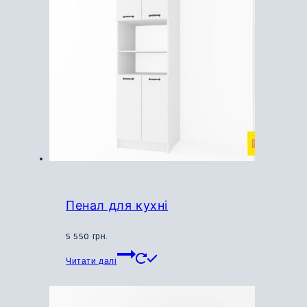
Параметри
можна
вибрати
на
сторінці
товару
Пенал для кухні
5 550
грн.
Цей
Читати далі
товар
має
кілька