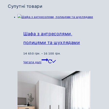
Супутні товари
Шафа з антресолями,
полицями та шухлядами
Діапазон
14 650
грн.
–
16 100
грн.
Цей
цін:
Читати далі
товар
від
має
14
кілька
650
варіантів.
грн.
Параметри
до
можна
16
вибрати
100
на
грн.