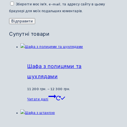
Зберегти моє ім'я, e-mail, та адресу сайту в цьому
браузері для моїх подальших коментарів.
Супутні товари
Шафа з полицями та
шухлядами
Діапазон
11 200
грн.
–
12 300
грн.
Цей
цін:
Читати далі
товар
від
має
11
кілька
200
варіантів.
грн.