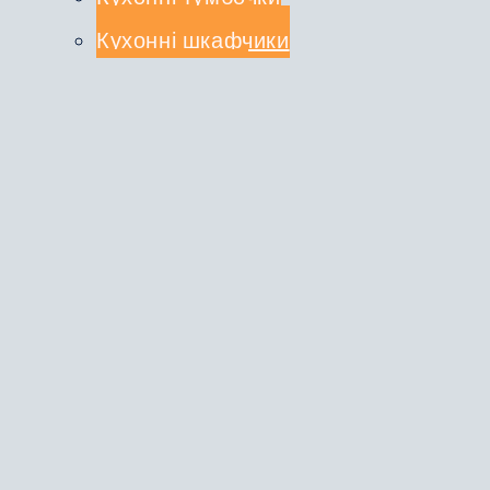
Кухонні шкафчики
СТОЛЕШНИЦІ
КУХОННІ КОМПЛЕКТИ
Туалетні столики
ДЗЕРКАЛА
ВІШАЛКИ
ЛІЖКА
ШАФИ-КУПЕ
ПРО НАС
ДОСТАВКА ТА ОПЛАТА
КОНТАКТИ