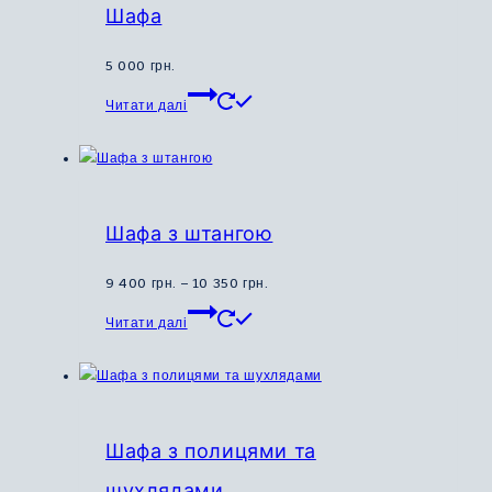
Параметри
до
Шафа
можна
16
вибрати
100
5 000
грн.
на
грн.
Цей
Читати далі
сторінці
товар
товару
має
кілька
варіантів.
Параметри
Шафа з штангою
можна
вибрати
Діапазон
9 400
грн.
–
10 350
грн.
на
Цей
цін:
Читати далі
сторінці
товар
від
товару
має
9
кілька
400
варіантів.
грн.
Параметри
до
Шафа з полицями та
можна
10
шухлядами