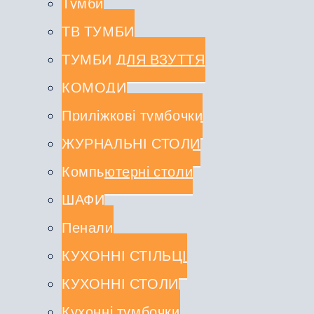
Тумби
ТВ ТУМБИ
ТУМБИ ДЛЯ ВЗУТТЯ
КОМОДИ
Приліжкові тумбочки
ЖУРНАЛЬНІ СТОЛИ
Компьютерні столи
ШАФИ
Пенали
КУХОННІ СТІЛЬЦІ
КУХОННІ СТОЛИ
Кухонні тумбочки