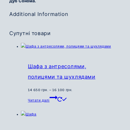
Дуб Сонома.
Additional Information
Супутні товари
Шафа з антресолями,
полицями та шухлядами
Діапазон
14 650
грн.
–
16 100
грн.
Цей
цін:
Читати далі
товар
від
має
14
кілька
650
варіантів.
грн.