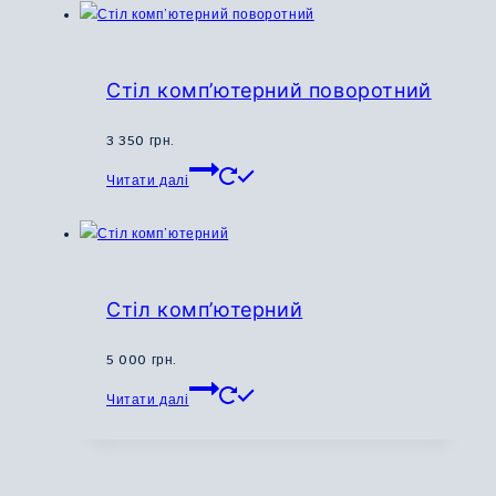
має
кілька
варіантів.
Параметри
Стіл комп’ютерний поворотний
можна
вибрати
3 350
грн.
на
Цей
Читати далі
сторінці
товар
товару
має
кілька
варіантів.
Параметри
Стіл комп’ютерний
можна
вибрати
5 000
грн.
на
Цей
Читати далі
сторінці
товар
товару
має
кілька
варіантів.