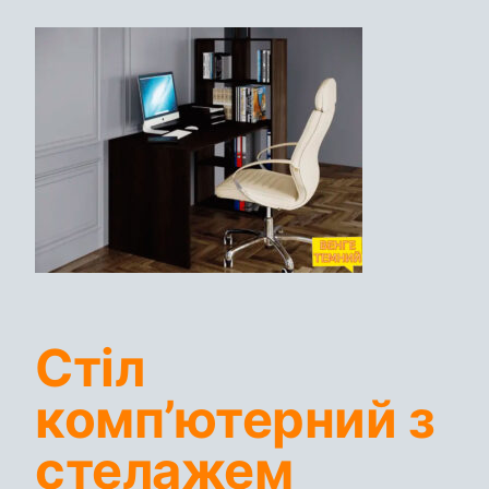
Стіл
комп’ютерний з
стелажем