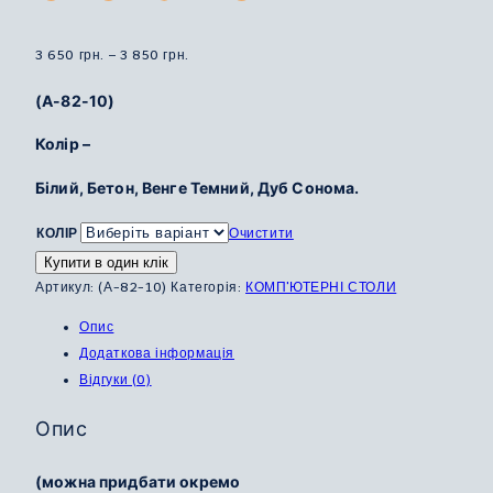
Діапазон
3 650
грн.
–
3 850
грн.
цін:
(А-82-10)
від
3
Колір –
650
Білий, Бетон, Венге Темний, Дуб Сонома.
грн.
до
КОЛІР
Очистити
3
Купити в один клік
850
Артикул:
(А-82-10)
Категорія:
КОМП'ЮТЕРНІ СТОЛИ
грн.
Опис
Додаткова інформація
Відгуки (0)
Опис
(можна придбати окремо