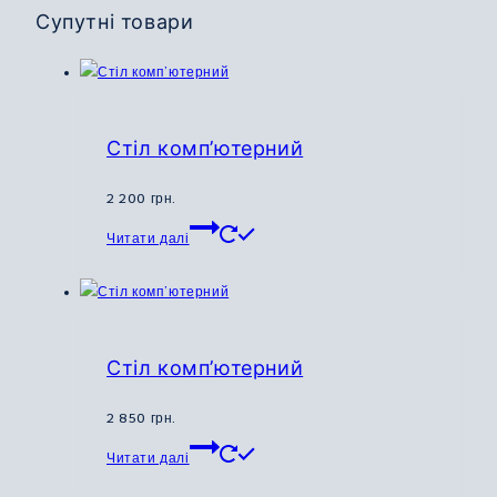
Супутні товари
Стіл комп’ютерний
2 200
грн.
Цей
Читати далі
товар
має
кілька
варіантів.
Параметри
Стіл комп’ютерний
можна
вибрати
2 850
грн.
на
Цей
Читати далі
сторінці
товар
товару