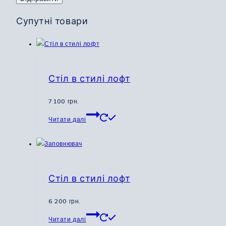
Супутні товари
Стіл в стилі лофт
7 100
грн.
Цей
Читати далі
товар
має
кілька
варіантів.
Параметри
Стіл в стилі лофт
можна
вибрати
6 200
грн.
на
Цей
Читати далі
сторінці
товар