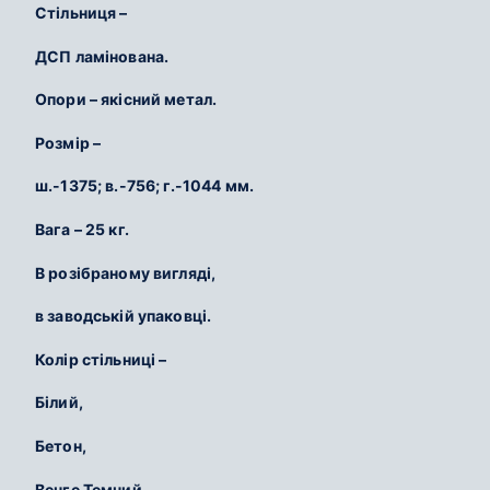
Стільниця –
ДСП ламінована.
Опори – якісний метал.
Розмір –
ш.-1375; в.-756; г.-1044 мм.
Вага – 25 кг.
В розібраному вигляді,
в заводській упаковці.
Колір стільниці –
Білий,
Бетон,
Венге Темний,