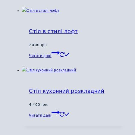
товару
має
кілька
варіантів.
Параметри
Стіл в стилі лофт
можна
вибрати
7 400
грн.
на
Цей
Читати далі
сторінці
товар
товару
має
кілька
варіантів.
Параметри
Стіл кухонний розкладний
можна
вибрати
4 400
грн.
на
Цей
Читати далі
сторінці
товар
товару
має
кілька