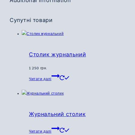
Additional Information
Супутні товари
Столик журнальний
1 250
грн.
Цей
Читати далі
товар
має
кілька
варіантів.
Параметри
Журнальний столик
можна
вибрати
Читати далі
на