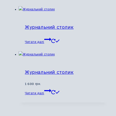
сторінці
товару
Журнальний столик
Читати далі
Журнальний столик
1 600
грн.
Цей
Читати далі
товар
має
кілька
варіантів.