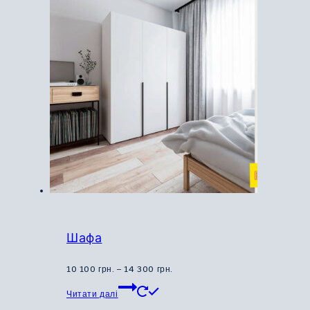
кілька
варіантів.
Параметри
можна
вибрати
на
сторінці
товару
Шафа
Діапазон
10 100
грн.
–
14 300
грн.
Цей
цін:
Читати далі
товар
від