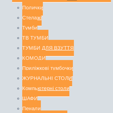
нащадка
Полички
Стелажі
Тумби
ТВ ТУМБИ
ТУМБИ ДЛЯ ВЗУТТЯ
КОМОДИ
Приліжкові тумбочки
ЖУРНАЛЬНІ СТОЛИ
Компьютерні столи
ШАФИ
Пенали