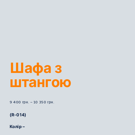
Шафа з
штангою
Діапазон
9 400
грн.
–
10 350
грн.
цін:
(R-014)
від
9
Колір –
400