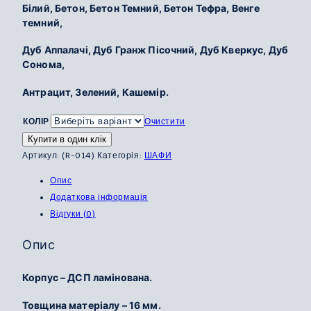
Білий, Бетон, Бетон Темний, Бетон Тефра, Венге
грн.
темний,
до
10
Дуб Аппалачі, Дуб Гранж Пісочний, Дуб Кверкус, Дуб
350
Сонома,
грн.
Антрацит, Зелений, Кашемір.
КОЛІР
Очистити
Купити в один клік
Артикул:
(R-014)
Категорія:
ШАФИ
Опис
Додаткова інформація
Відгуки (0)
Опис
Корпус – ДСП ламінована.
Товщина матеріалу – 16 мм.