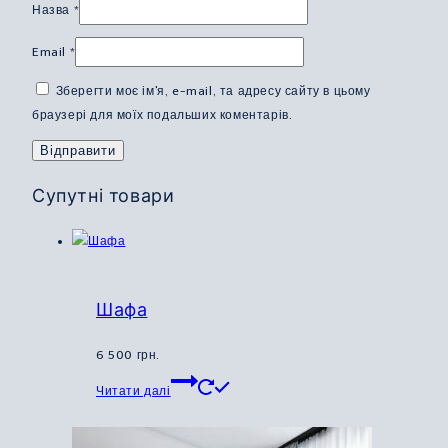
Назва
*
Email
*
Зберегти моє ім'я, e-mail, та адресу сайту в цьому
браузері для моїх подальших коментарів.
Супутні товари
Шафа
6 500
грн.
Цей
Читати далі
товар
має